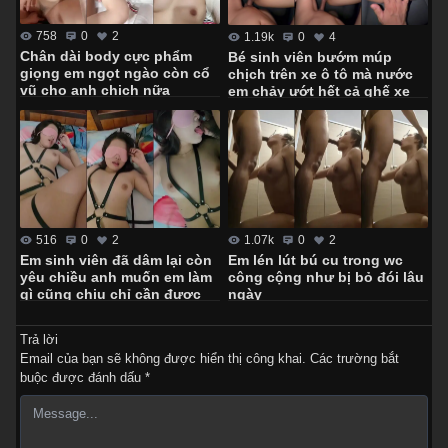
758
0
2
1.19k
0
4
Chân dài body cực phẩm
Bé sinh viên bướm múp
giọng em ngọt ngào còn cổ
chịch trên xe ô tô mà nước
vũ cho anh chịch nữa
em chảy ướt hết cả ghế xe
anh
516
0
2
1.07k
0
2
Em sinh viên đã dâm lại còn
Em lén lút bú cu trong wc
yêu chiều anh muốn em làm
công cộng như bị bỏ đói lâu
gì cũng chịu chỉ cần được
ngày
chịch
Trả lời
Email của bạn sẽ không được hiển thị công khai.
Các trường bắt
buộc được đánh dấu
*