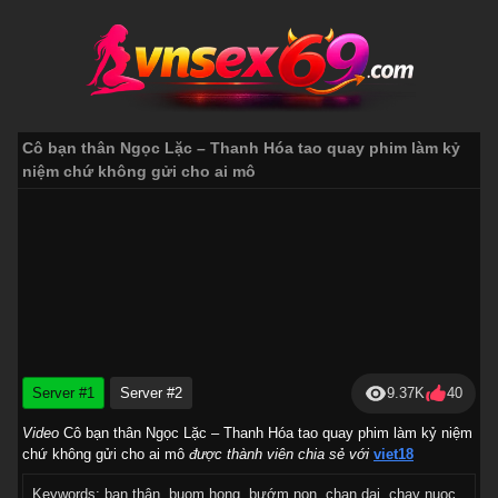
Cô bạn thân Ngọc Lặc – Thanh Hóa tao quay phim làm kỷ
niệm chứ không gửi cho ai mô
9.37K
40
Server #1
Server #2
Video
Cô bạn thân Ngọc Lặc – Thanh Hóa tao quay phim làm kỷ niệm
chứ không gửi cho ai mô
được thành viên chia sẻ với
viet18
Keywords:
bạn thân
,
buom hong
,
bướm non
,
chan dai
,
chay nuoc
,