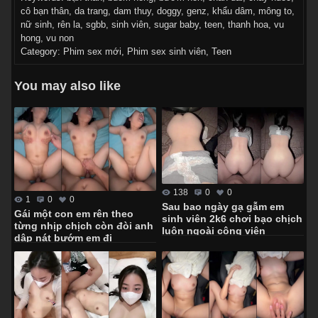
cô bạn thân
,
da trang
,
dam thuy
,
doggy
,
genz
,
khẩu dâm
,
mông to
,
nữ sinh
,
rên la
,
sgbb
,
sinh viên
,
sugar baby
,
teen
,
thanh hoa
,
vu
hong
,
vu non
Category:
Phim sex mới
,
Phim sex sinh viên
,
Teen
You may also like
138
0
0
1
0
0
Sau bao ngày gạ gẫm em
Gái một con em rên theo
sinh viên 2k6 chơi bạo chịch
từng nhịp chịch còn đòi anh
luôn ngoài công viên
dập nát bướm em đi