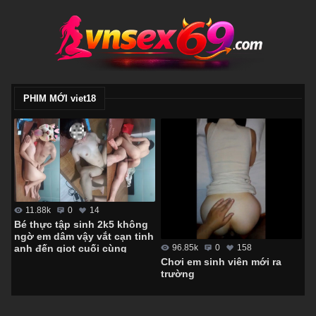
PHIM MỚI viet18
11.88k
0
14
Bé thực tập sinh 2k5 không
ngờ em dâm vậy vắt cạn tinh
anh đến giọt cuối cùng
96.85k
0
158
Chơi em sinh viên mới ra
trường