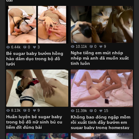
10.11k
0
9
6.44k
0
3
Nghe tiếng em mút nhóp
Bé sugar baby bướm hồng
nhép mà anh đã muốn xuất
hào dâm dục trong bộ đồ
tinh luôn
lưới
8.13k
0
9
11.39k
0
15
Huấn luyện bé sugar baby
Không bao đóng ngập mồm
trong bộ đồ nữ sinh bú cu
rồi xuất tinh đầy bướm em
liếm đít đúng bài
sugar baby trong homestay