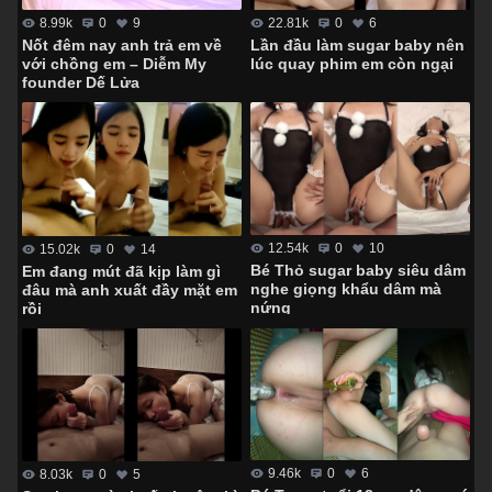
8.99k
0
9
22.81k
0
6
Nốt đêm nay anh trả em về
Lần đầu làm sugar baby nên
với chồng em – Diễm My
lúc quay phim em còn ngại
founder Dế Lửa
12.54k
0
10
15.02k
0
14
Bé Thỏ sugar baby siêu dâm
Em đang mút đã kịp làm gì
nghe giọng khẩu dâm mà
đâu mà anh xuất đầy mặt em
nứng
rồi
9.46k
0
6
8.03k
0
5