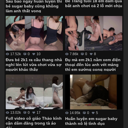
Bé Trang tuổi 18 em dâm quá
Sau bao ngày huấn luyện thì
bắt anh chơi cả 2 lỗ mới chịu
bé sugar baby cũng không
làm anh thất vọng
7.86k
0
8
17.52k
0
10
Đụ mà em 2k1 nằm xem điện
Đưa bé 2k1 ra cầu thang nhà
thoại đến lúc anh vét máng
nghỉ lén lút vừa chơi vừa sợ
thì em sướng cong người
người khác thấy
13.02k
0
17
14.95k
0
5
Full video cô giáo Thảo kính
Huấn luyện em sugar baby
cận dâm đãng trong tà áo
thành nô lệ tình dục
dài