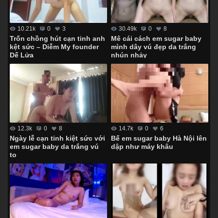
30.49k
0
8
10.21k
0
3
Mê cái cách em sugar baby
Trốn chồng hút cạn tinh anh
mình dây vú đẹp da trắng
kệt sức – Diễm My founder
nhún nhảy
Dế Lửa
12.3k
0
8
14.7k
0
6
Ngày lễ cạn tinh kiệt sức với
Bế em sugar baby Hà Nội lên
em sugar baby da trắng vú
dập như máy khâu
to