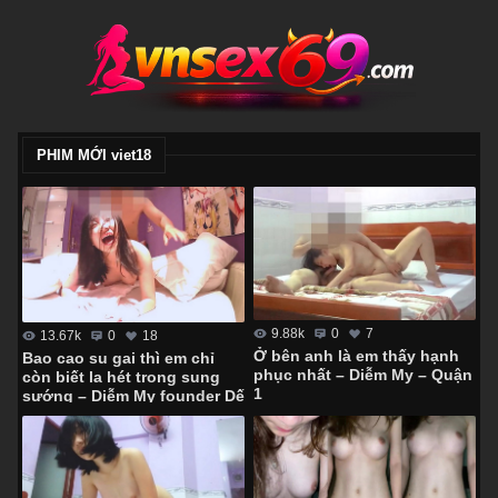
PHIM MỚI viet18
9.88k
0
7
13.67k
0
18
Ở bên anh là em thấy hạnh
Bao cao su gai thì em chỉ
phục nhất – Diễm My – Quận
còn biết la hét trong sung
1
sướng – Diễm My founder Dế
Lửa